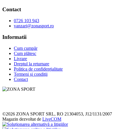
Contact
0726 103 943
vanzari@zonasport.ro
Informatii
Cum cumpăr
Cum plătesc
Livrare
Dreptul la returnare
Politica de confidențialitate
Termeni şi condiţii
Contact
Magazin echipamente şi instalaţii sportive atât pentru cel mai înalt
nivel de competiţii cât şi pentru agrement sau hobby.
©2026 ZONA SPORT SRL, RO 21304053, J12/1131/2007
Magazin dezvoltat de
LiveCOM