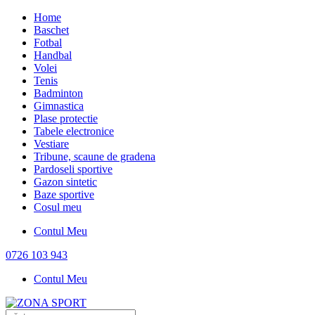
Home
Baschet
Fotbal
Handbal
Volei
Tenis
Badminton
Gimnastica
Plase protectie
Tabele electronice
Vestiare
Tribune, scaune de gradena
Pardoseli sportive
Gazon sintetic
Baze sportive
Cosul meu
Contul Meu
0726 103 943
Contul Meu