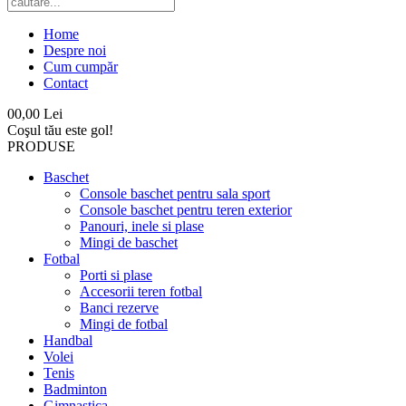
Home
Despre noi
Cum cumpăr
Contact
0
0,00 Lei
Coşul tău este gol!
PRODUSE
Baschet
Console baschet pentru sala sport
Console baschet pentru teren exterior
Panouri, inele si plase
Mingi de baschet
Fotbal
Porti si plase
Accesorii teren fotbal
Banci rezerve
Mingi de fotbal
Handbal
Volei
Tenis
Badminton
Gimnastica