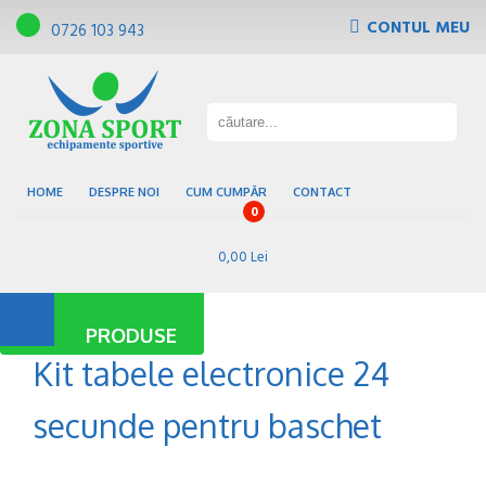
CONTUL MEU
0726 103 943
Tribune, scaune de gradena
Pardoseli sportive
Gazon sintetic
Baze sportive
HOME
DESPRE NOI
CUM CUMPĂR
CONTACT
0
0,00 Lei
PRODUSE
Kit tabele electronice 24
secunde pentru baschet