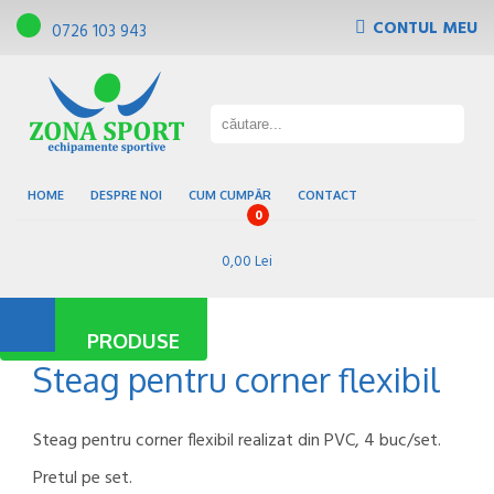
CONTUL MEU
0726 103 943
Tribune, scaune de gradena
Pardoseli sportive
Gazon sintetic
Baze sportive
HOME
DESPRE NOI
CUM CUMPĂR
CONTACT
0
0,00 Lei
PRODUSE
Steag pentru corner flexibil
Steag pentru corner flexibil realizat din PVC, 4 buc/set.
Pretul pe set.