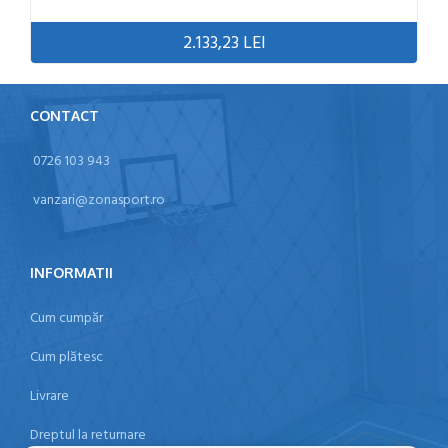
2.133,23 LEI
CONTACT
0726 103 943
vanzari@zonasport.ro
INFORMATII
Cum cumpăr
Cum plătesc
Livrare
Dreptul la returnare