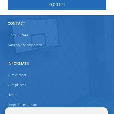
0,00 LEI
CONTACT
0726 103 943
vanzari@zonasport.ro
INFORMATII
Cum cumpăr
Cum plătesc
Livrare
Dreptul la returnare