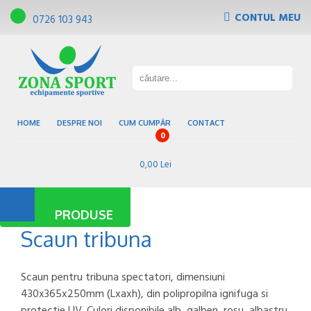
CONTUL MEU
0726 103 943
Tribune, scaune de gradena
Pardoseli sportive
Gazon sintetic
Baze sportive
HOME
DESPRE NOI
CUM CUMPĂR
CONTACT
0
0,00 Lei
PRODUSE
Scaun tribuna
Scaun pentru tribuna spectatori, dimensiuni
430x365x250mm (Lxaxh), din polipropilna ignifuga si