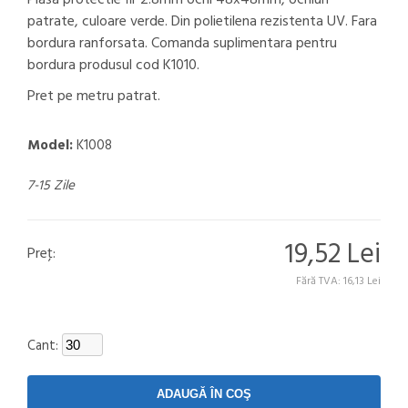
Plasa protectie fir 2.8mm ochi 48x48mm, ochiuri
patrate, culoare verde. Din polietilena rezistenta UV. Fara
bordura ranforsata. Comanda suplimentara pentru
bordura produsul cod K1010.
Pret pe metru patrat.
Model:
K1008
7-15 Zile
19,52 Lei
Preţ:
Fără TVA: 16,13 Lei
Cant: