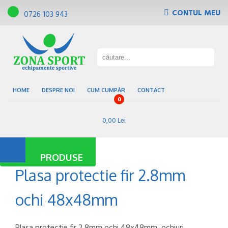
CONTUL MEU
0726 103 943
Tribune, scaune de gradena
Pardoseli sportive
Gazon sintetic
Baze sportive
HOME
DESPRE NOI
CUM CUMPĂR
CONTACT
0
0,00 Lei
PRODUSE
Plasa protectie fir 2.8mm
ochi 48x48mm