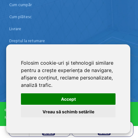
Cum cumpăr
Cum plătesc
Livrare
Dreptul la returnare
Politica de confidențialitate
Folosim cookie-uri și tehnologii similare
Termeni şi condiţii
pentru a crește experiența de navigare,
Contact
afișare conținut, reclame personalizate,
analiză trafic.
Accept
©2026 ZONA SPORT SRL, RO 21304053, J12/1131/2007
Vreau să schimb setările
Magazin dezvoltat de
LiveCOM