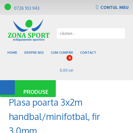
CONTUL MEU
0726 103 943
Tribune, scaune de gradena
Pardoseli sportive
Gazon sintetic
Baze sportive
HOME
DESPRE NOI
CUM CUMPĂR
CONTACT
0
0,00 Lei
PRODUSE
Plasa poarta 3x2m
handbal/minifotbal, fir
3.0mm