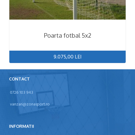
Poarta fotbal 5x2
9.075,00 LEI
CONTACT
0726 103 943
vanzari@zonasport.ro
INFORMATII