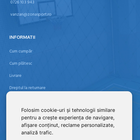
0726 103 943
vanzari@zonasport.ro
INFORMATII
Cum cumpăr
Cum plătesc
Livrare
Dreptul la returnare
Politica de confidențialitate
Folosim cookie-uri și tehnologii similare
Termeni şi condiţii
pentru a crește experiența de navigare,
Contact
afișare conținut, reclame personalizate,
analiză trafic.