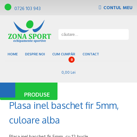
CONTUL MEU
0726 103 943
Tribune, scaune de gradena
Pardoseli sportive
Gazon sintetic
Baze sportive
HOME
DESPRE NOI
CUM CUMPĂR
CONTACT
0
0,00 Lei
PRODUSE
Plasa inel baschet fir 5mm,
culoare alba