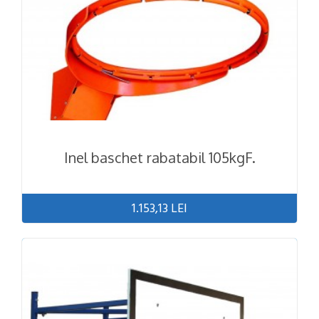
Inel baschet rabatabil 105kgF.
1.153,13 LEI