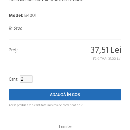
Plasa inel baschet fir 5mm, cu 12 bucle.
Model:
B4001
În Stoc
37,51 Lei
Preţ:
Fără TVA: 31,00 Lei
Cant:
Acest produs are o cantitate minimă de comandat de 2
Trimite