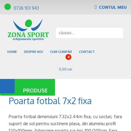
CONTUL MEU
0726 103 943
Tribune, scaune de gradena
Pardoseli sportive
Gazon sintetic
Baze sportive
HOME
DESPRE NOI
CUM CUMPĂR
CONTACT
0
0,00 Lei
PRODUSE
Poarta fotbal 7x2 fixa
Poarta fotbal dimensiuni 7.32x2.44m fixa, cu socluri, fara
suport de sol pentru sustinere plasa, din aluminiu profil