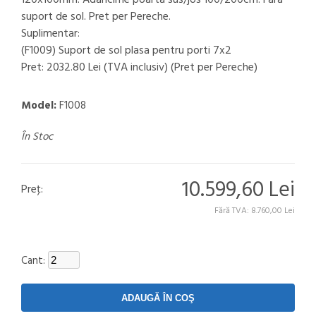
120x100mm. Adancime poarta sus/jos 100/200cm. Fara
suport de sol. Pret per Pereche.
Suplimentar:
(F1009) Suport de sol plasa pentru porti 7x2
Pret: 2032.80 Lei (TVA inclusiv) (Pret per Pereche)
Model:
F1008
În Stoc
10.599,60 Lei
Preţ:
Fără TVA: 8.760,00 Lei
Cant: