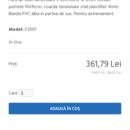
Fileu de volei dimensiuni 9.50x1.00m, fir 3mm. Ochiuri
patrate 10x10cm, coarda tensionare otel plastifiat 4mm.
Banda PVC alba in partea de sus. Pentru antrenament.
Model:
V2001
În Stoc
361,79 Lei
Preţ:
Fără TVA: 299,00 Lei
Cant: