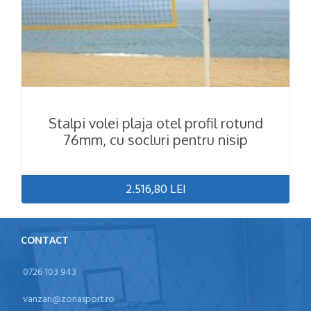
Stalpi volei plaja otel profil rotund
76mm, cu socluri pentru nisip
2.516,80 LEI
CONTACT
0726 103 943
vanzari@zonasport.ro