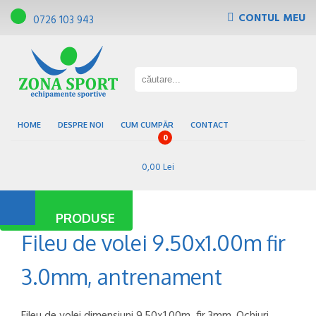
CONTUL MEU
0726 103 943
Tribune, scaune de gradena
Pardoseli sportive
Gazon sintetic
Baze sportive
HOME
DESPRE NOI
CUM CUMPĂR
CONTACT
0
0,00 Lei
PRODUSE
Fileu de volei 9.50x1.00m fir
3.0mm, antrenament