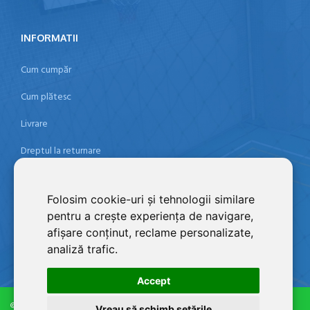
INFORMATII
Cum cumpăr
Cum plătesc
Livrare
Dreptul la returnare
Politica de confidențialitate
Folosim cookie-uri și tehnologii similare
Termeni şi condiţii
pentru a crește experiența de navigare,
Contact
afișare conținut, reclame personalizate,
analiză trafic.
Accept
©2026 ZONA SPORT SRL, RO 21304053, J12/1131/2007
Vreau să schimb setările