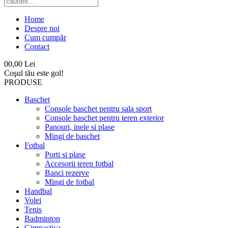
Home
Despre noi
Cum cumpăr
Contact
0
0,00 Lei
Coşul tău este gol!
PRODUSE
Baschet
Console baschet pentru sala sport
Console baschet pentru teren exterior
Panouri, inele si plase
Mingi de baschet
Fotbal
Porti si plase
Accesorii teren fotbal
Banci rezerve
Mingi de fotbal
Handbal
Volei
Tenis
Badminton
Gimnastica