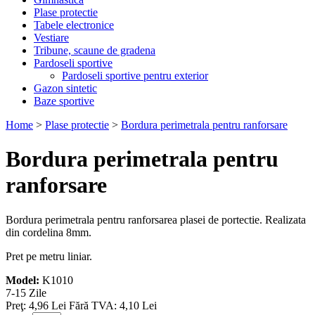
Plase protectie
Tabele electronice
Vestiare
Tribune, scaune de gradena
Pardoseli sportive
Pardoseli sportive pentru exterior
Gazon sintetic
Baze sportive
Home
>
Plase protectie
>
Bordura perimetrala pentru ranforsare
Bordura perimetrala pentru
ranforsare
Bordura perimetrala pentru ranforsarea plasei de portectie. Realizata
din cordelina 8mm.
Pret pe metru liniar.
Model:
K1010
7-15 Zile
Preţ:
4,96 Lei
Fără TVA: 4,10 Lei