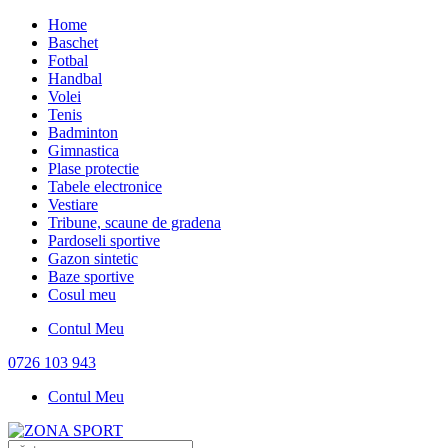
Home
Baschet
Fotbal
Handbal
Volei
Tenis
Badminton
Gimnastica
Plase protectie
Tabele electronice
Vestiare
Tribune, scaune de gradena
Pardoseli sportive
Gazon sintetic
Baze sportive
Cosul meu
Contul Meu
0726 103 943
Contul Meu