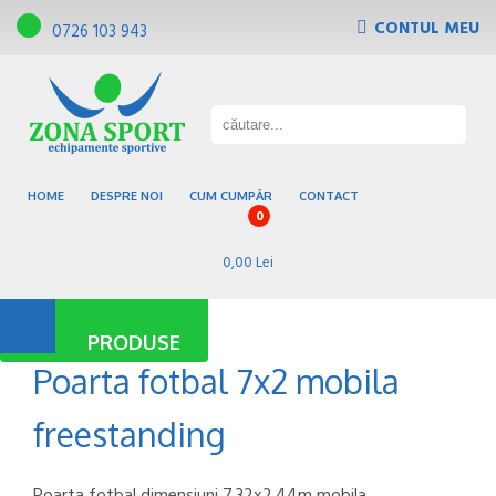
CONTUL MEU
0726 103 943
Tribune, scaune de gradena
Pardoseli sportive
Gazon sintetic
Baze sportive
HOME
DESPRE NOI
CUM CUMPĂR
CONTACT
0
0,00 Lei
PRODUSE
Poarta fotbal 7x2 mobila
freestanding