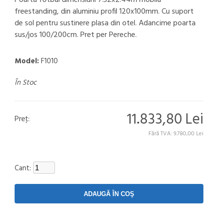
Poarta fotbal dimensiuni 7.32x2.44m mobila
freestanding, din aluminiu profil 120x100mm. Cu suport
de sol pentru sustinere plasa din otel. Adancime poarta
sus/jos 100/200cm. Pret per Pereche.
Model:
F1010
În Stoc
11.833,80 Lei
Preţ:
Fără TVA: 9.780,00 Lei
Cant: