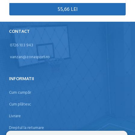
55,66 LEI
CONTACT
0726 103 943
vanzari@zonasport.ro
INFORMATII
Cum cumpăr
Cum plătesc
Livrare
Dreptul la returnare