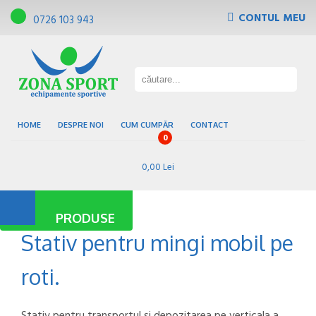
CONTUL MEU
0726 103 943
Tribune, scaune de gradena
Pardoseli sportive
Gazon sintetic
Baze sportive
HOME
DESPRE NOI
CUM CUMPĂR
CONTACT
0
0,00 Lei
PRODUSE
Stativ pentru mingi mobil pe
roti.