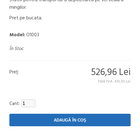
Stativ pentru transportul si depozitarea pe verticala a
mingilor.
Pret pe bucata.
Model:
O1003
În Stoc
526,96 Lei
Preţ:
Fără TVA: 435,50 Lei
Cant: